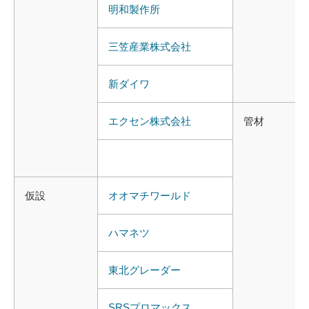
明和
製作所
三笠
産業
株式
会社
新
ダイワ
エクセン
株式
会社
管
材
仮設
オオマチワールド
ハマネツ
東北
グレーダー
SRSプロマックス