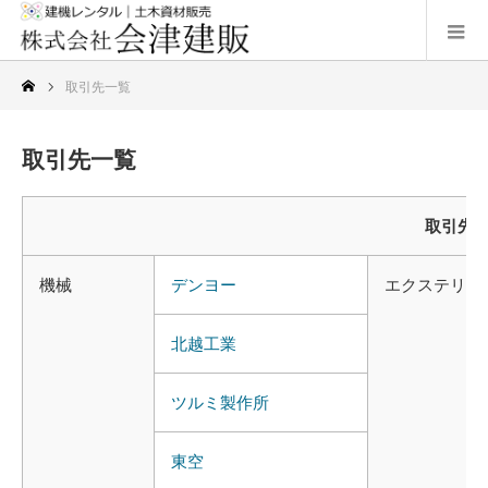
取引先一覧
取引先一覧
取引先
機械
デンヨー
エクステリア
北越
工業
ツルミ
製作所
東
空