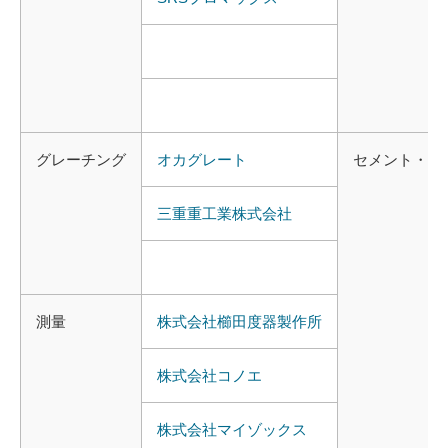
グレーチング
オカグレート
セメント・
合
三重
重工業
株式
会社
測量
株式
会社
櫛田
度
器
製作所
株式
会社
コノエ
株式
会社
マイゾックス