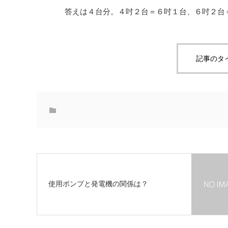
答
えは４
台分
。４
吋
２
台
＝６
吋
１
台
、６
吋
２
台
記事のタ
使用ポンプと発電機の関係は？