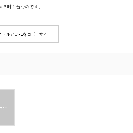
＝８
吋
１
台
なのです。
イトルとURLをコピーする