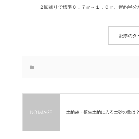
２
回
塗
りで
標準
０．７㎡～１．０㎡、
畳
約
半分
記事のタ
土納袋・植生土納に入る土砂の量は