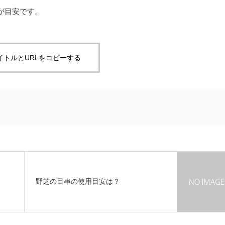
が
目安
です。
イトルとURLをコピーする
？
野芝の目串の使用目安は？